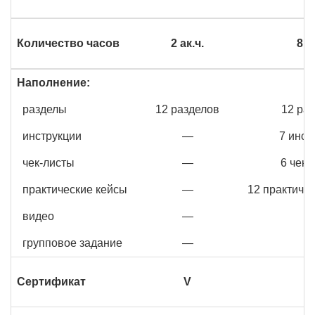
Количество часов
2 ак.ч.
8 а
Наполнение:
разделы
12 разделов
12 ра
инструкции
—
7 инст
чек-листы
—
6 чек-
практические кейсы
—
12 практиче
видео
—
групповое задание
—
Сертификат
V